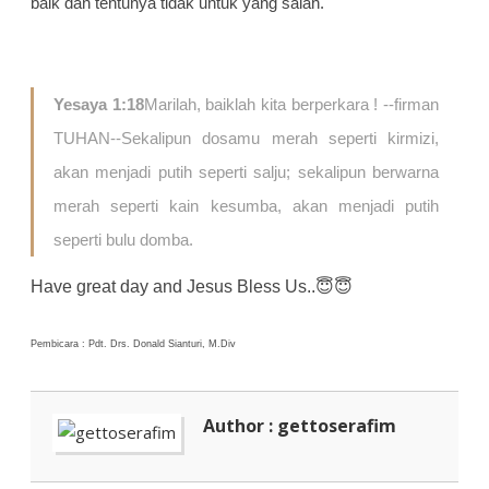
baik dan tentunya tidak untuk yang salah.
Yesaya 1:18
Marilah, baiklah kita berperkara ! --firman
TUHAN--Sekalipun dosamu merah seperti kirmizi,
akan menjadi putih seperti salju; sekalipun berwarna
merah seperti kain kesumba, akan menjadi putih
seperti bulu domba.
Have great day and Jesus Bless Us..😇😇
Pembicara : Pdt. Drs. Donald Sianturi, M.Div
Author : gettoserafim